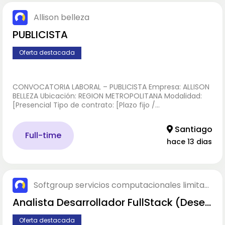
Allison belleza
PUBLICISTA
Oferta destacada
CONVOCATORIA LABORAL – PUBLICISTA Empresa: ALLISON
BELLEZA Ubicación: REGION METROPOLITANA Modalidad:
[Presencial Tipo de contrato: [Plazo fijo /…
Santiago
Full-time
hace 13 dias
Softgroup servicios computacionales limitad
a.
Analista Desarrollador FullStack (Desea
ble experiencia en Banca)
Oferta destacada