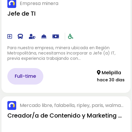
Empresa minera
Jefe de TI
Para nuestra empresa, minera ubicada en Región
Metropolitána, necesitamos incorporar a Jefe (a) IT,
previa experiencia trabajando con…
Melipilla
Full-time
hace 30 dias
Mercado libre, falabella, ripley, paris, walmar
t y web propia.
Creador/a de Contenido y Marketing Di
gital